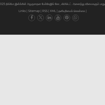
 2025 நிங்போ ஜின்க்சின் அழகுசாதன பேக்கேஜிங் கோ., லிமிடெட். அனைத்து உரிமைகளும் பாது
Links
|
Sitemap
|
RSS
|
XML
|
தனியுரிமைக் கொள்கை
|