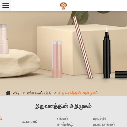
வீடு
எங்களைப் பற்றி
நிறுவனத்தின் அறிமுகம்
நிறுவனத்தின் அறிமுகம்
ன்
எங்கள்
உற்பத்தி
பயன்பாடு
சான்றிதழ்
உபகரணங்கள்