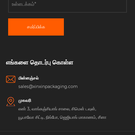
சமர்ப்பிக்க
எங்களை தொடர்பு கொள்ள
மின்னஞ்சல்
sales@xinxinpackaging.com
முகவரி
எண் 3, வாங்சுஞ்சியாங் சாலை, சிமென் டவுன்,
யூயாவோ சிட்டி, நிங்போ, ஜெஜியாங் மாகாணம், சீனா