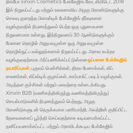
நிங்போ xinxin Cosmetics பேக்கேஜிங் கோ, லிமிடெட் 2018
இல் நிறுவப்பட்டது மற்றும் உலகளாவிய அழகு பிராண்டுகளுக்கு
செலவு குறைந்த பிளாஸ்டிக் பேக்கேஜிங் தீர்வுகளை
வழங்குவதில் நிபுணத்துவம் பெற்ற ஒரு புதுமையான
நிறுவனமாக உள்ளது. இந்நிறுவனம் 30 ஆண்டுகளுக்கும்
மேலான தொழில் அனுபவமுள்ள ஒரு அனுபவமுள்ள
தொழில்நுட்ப வல்லுநர்களால் நிறுவப்பட்டது. அவை உயர்தர
வழங்குவதற்காக அர்ப்பணிக்கப்பட்டுள்ளன
ஒப்பனை பேக்கேஜிங்
தயாரிப்புகள்
, புருவம் பென்சில்கள், திரவ பேனாக்கள், லிப்
லைனர்கள், லிப்ஸ்டிக் குழாய்கள், காம்பாக்ட் பவுடர் வழக்குகள்,
அடித்தள குச்சிகள் மற்றும் பலவற்றை உள்ளடக்கியது.
Xinxin B2B (வணிகத்திலிருந்து வணிகத்திலிருந்து)
செயல்பாடுகளில் நிபுணத்துவம் பெற்றது, அழகு
பிராண்டுகளுடன் நெருக்கமாக பணியாற்றி, அவற்றின் குறிப்பிட்ட
தேவைகளைப் பூர்த்தி செய்வதற்காக வடிவமைக்கப்பட்ட
தனிப்பயனாக்கப்பட்ட மற்றும் அளவிடக்கூடிய பேக்கேஜிங்