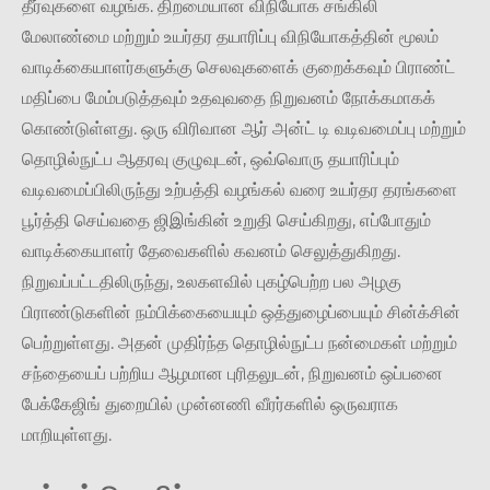
தீர்வுகளை வழங்க. திறமையான விநியோக சங்கிலி
மேலாண்மை மற்றும் உயர்தர தயாரிப்பு விநியோகத்தின் மூலம்
வாடிக்கையாளர்களுக்கு செலவுகளைக் குறைக்கவும் பிராண்ட்
மதிப்பை மேம்படுத்தவும் உதவுவதை நிறுவனம் நோக்கமாகக்
கொண்டுள்ளது. ஒரு விரிவான ஆர் அன்ட் டி வடிவமைப்பு மற்றும்
தொழில்நுட்ப ஆதரவு குழுவுடன், ஒவ்வொரு தயாரிப்பும்
வடிவமைப்பிலிருந்து உற்பத்தி வழங்கல் வரை உயர்தர தரங்களை
பூர்த்தி செய்வதை ஜிஇங்கின் உறுதி செய்கிறது, எப்போதும்
வாடிக்கையாளர் தேவைகளில் கவனம் செலுத்துகிறது.
நிறுவப்பட்டதிலிருந்து, உலகளவில் புகழ்பெற்ற பல அழகு
பிராண்டுகளின் நம்பிக்கையையும் ஒத்துழைப்பையும் சின்க்சின்
பெற்றுள்ளது. அதன் முதிர்ந்த தொழில்நுட்ப நன்மைகள் மற்றும்
சந்தையைப் பற்றிய ஆழமான புரிதலுடன், நிறுவனம் ஒப்பனை
பேக்கேஜிங் துறையில் முன்னணி வீரர்களில் ஒருவராக
மாறியுள்ளது.