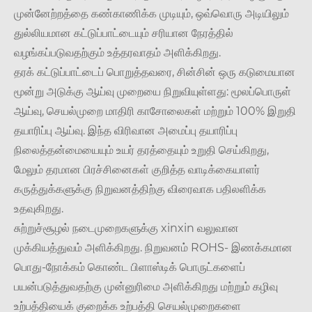
முன்னேற்றத்தை கண்காணிக்க முடியும், ஒவ்வொரு அடியிலும்
துல்லியமான கட்டுப்பாட்டையும் சரியான நேரத்தில்
வழங்கப்படுவதற்கும் உத்தரவாதம் அளிக்கிறது.
தரக் கட்டுப்பாட்டைப் பொறுத்தவரை, சின்சின் ஒரு கடுமையான
மூன்று அடுக்கு ஆய்வு முறையை நிறுவியுள்ளது: மூலப்பொருள்
ஆய்வு, செயல்முறை மாதிரி காசோலைகள் மற்றும் 100% இறுதி
தயாரிப்பு ஆய்வு. இந்த விரிவான அமைப்பு தயாரிப்பு
நிலைத்தன்மையையும் உயர் தரத்தையும் உறுதி செய்கிறது,
மேலும் தரமான பிரச்சினைகள் குறித்த வாடிக்கையாளர்
கருத்துக்களுக்கு நிறுவனத்திற்கு விரைவாக பதிலளிக்க
உதவுகிறது.
சுற்றுச்சூழல் நடைமுறைகளுக்கு xinxin வலுவான
முக்கியத்துவம் அளிக்கிறது. நிறுவனம் ROHS- இணக்கமான
பொது-நோக்கம் கொண்ட பிளாஸ்டிக் பொருட்களைப்
பயன்படுத்துவதற்கு முன்னுரிமை அளிக்கிறது மற்றும் கழிவு
உற்பத்தியைக் குறைக்க உற்பத்தி செயல்முறைகளை