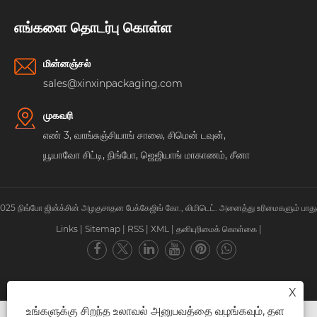
எங்களை தொடர்பு கொள்ள
மின்னஞ்சல்
sales@xinxinpackaging.com
முகவரி
எண் 3, வாங்சுஞ்சியாங் சாலை, சிமென் டவுன்,
யூயாவோ சிட்டி, நிங்போ, ஜெஜியாங் மாகாணம், சீனா
 2025 நிங்போ ஜின்க்சின் அழகுசாதன பேக்கேஜிங் கோ., லிமிடெட். அனைத்து உரிமைகளும் பாது
Links
|
Sitemap
|
RSS
|
XML
|
தனியுரிமைக் கொள்கை
|
X
உங்களுக்கு சிறந்த உலாவல் அனுபவத்தை வழங்கவும், தள