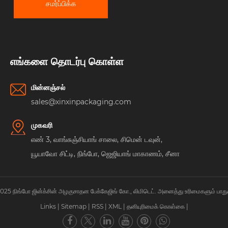
சமர்ப்பிக்க
எங்களை தொடர்பு கொள்ள
மின்னஞ்சல்
sales@xinxinpackaging.com
முகவரி
எண் 3, வாங்சுஞ்சியாங் சாலை, சிமென் டவுன்,
யூயாவோ சிட்டி, நிங்போ, ஜெஜியாங் மாகாணம், சீனா
 2025 நிங்போ ஜின்க்சின் அழகுசாதன பேக்கேஜிங் கோ., லிமிடெட். அனைத்து உரிமைகளும் பாது
Links
|
Sitemap
|
RSS
|
XML
|
தனியுரிமைக் கொள்கை
|