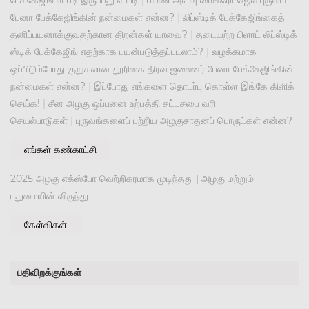
பேக்கேஜிங் எப்படி இருப்பது எப்படி
|
பயண அளவு மைக்ரோ ஜெல் புருவம்
பேனா பேக்கேஜிங்கின் நன்மைகள் என்ன?
|
லிப்ஸ்டிக் பேக்கேஜிங்கைத்
தனிப்பயனாக்குவதற்கான திறன்கள் யாவை?
|
தடையற்ற பிளாட் லிப்ஸ்டிக்
ஸ்டிக் பேக்கேஜிங் எதற்காக பயன்படுத்தப்படலாம்?
|
வழக்கமாக
ஒப்பிடும்போது குறுகலான தூரிகை திரவ ஐலைனர் பேனா பேக்கேஜிங்கின்
நன்மைகள் என்ன?
|
இப்போது எங்களை தொடர்பு கொள்ள இங்கே கிளிக்
செய்க!
|
சீன அழகு ஒப்பனை உற்பத்தி சட்டசபை வரி
செயல்பாடுகள்
|
புருவங்களைப் பற்றிய அழகுசாதனப் பொருட்கள் என்ன?
எங்கள் கண்காட்சி
2025 அழகு எக்ஸ்போ வெற்றிகரமாக முடிந்தது | அழகு மற்றும்
புதுமையின் விருந்து
கேள்விகள்
பதிவிறக்குங்கள்