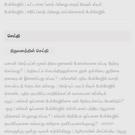
பேக்கேஜிங்
|
வட்டமான ப்ளஷ் அல்லது ஹைட்ரேஷன் ஸ்டிக்
பேக்கேஜிங்
|
கிரீம் ப்ளஷ் அல்லது மாய்ஸ்சரைசர் பேக்கேஜிங்
செய்தி
நிறுவனத்தின் செய்தி
ஃபைன் பிரஷ் டிப்ஸ் மூலம் திரவ ஐலைனர் பேனாக்களை எப்படி தேர்வு
செய்வது?
|
அதிகபட்ச செயல்திறனுக்காக தூள் குச்சியை தூரிகை
தலையுடன் இணைப்பது எப்படி?
|
எங்களின் புதிய பேக்கேஜிங் வசதி
செயல்படத் தொடங்க உள்ளது.
|
பிரஷ்-டிப் பவுடர் ஸ்டிக் பேக்கேஜிங்
கொண்ட புதிய தயாரிப்பு மாதிரிக்காட்சி வகையான லிப்ஸ்டிக்
டியூப்
|
எங்கள் ஒப்பனை பேக்கேஜிங்கை ஏன் தேர்வு செய்ய வேண்டும்?
-ஒரு
|
எங்கள் ஒப்பனை பேக்கேஜிங் அச்சிடலைப் பற்றிய ஆழமான
புரிதலைப் பெறுவது எப்படி?
|
உங்கள் பிரத்யேக ஒப்பனை பேக்கேஜிங்
தயாரிப்புகளை எவ்வாறு எளிதாக தனிப்பயனாக்குவது? - xinxin
உங்களுக்கு மூன்று படிகள் கற்பிக்கிறது
|
ஆசியாவின் மிகப்பெரிய அழகு