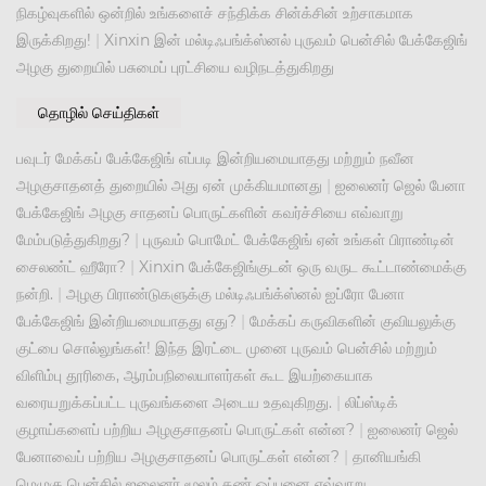
நிகழ்வுகளில் ஒன்றில் உங்களைச் சந்திக்க சின்க்சின் உற்சாகமாக
இருக்கிறது!
|
Xinxin இன் மல்டிஃபங்க்ஸ்னல் புருவம் பென்சில் பேக்கேஜிங்
அழகு துறையில் பசுமைப் புரட்சியை வழிநடத்துகிறது
தொழில் செய்திகள்
பவுடர் மேக்கப் பேக்கேஜிங் எப்படி இன்றியமையாதது மற்றும் நவீன
அழகுசாதனத் துறையில் அது ஏன் முக்கியமானது
|
ஐலைனர் ஜெல் பேனா
பேக்கேஜிங் அழகு சாதனப் பொருட்களின் கவர்ச்சியை எவ்வாறு
மேம்படுத்துகிறது?
|
புருவம் பொமேட் பேக்கேஜிங் ஏன் உங்கள் பிராண்டின்
சைலண்ட் ஹீரோ?
|
Xinxin பேக்கேஜிங்குடன் ஒரு வருட கூட்டாண்மைக்கு
நன்றி.
|
அழகு பிராண்டுகளுக்கு மல்டிஃபங்க்ஸ்னல் ஐப்ரோ பேனா
பேக்கேஜிங் இன்றியமையாதது எது?
|
மேக்கப் கருவிகளின் குவியலுக்கு
குட்பை சொல்லுங்கள்! இந்த இரட்டை முனை புருவம் பென்சில் மற்றும்
விளிம்பு தூரிகை, ஆரம்பநிலையாளர்கள் கூட இயற்கையாக
வரையறுக்கப்பட்ட புருவங்களை அடைய உதவுகிறது.
|
லிப்ஸ்டிக்
குழாய்களைப் பற்றிய அழகுசாதனப் பொருட்கள் என்ன?
|
ஐலைனர் ஜெல்
பேனாவைப் பற்றிய அழகுசாதனப் பொருட்கள் என்ன?
|
தானியங்கி
மெழுகு பென்சில் ஐலைனர் மூலம் கண் ஒப்பனை எவ்வாறு