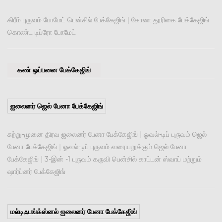
கிரீம் புருவம் போமேட் பென்சில் பேக்கேஜிங்
|
கோண தூரிகை பேக்கேஜிங்
கொண்ட டிப்ரோ போமேட்
கண் ஒப்பனை பேக்கேஜிங்
ஐலைனர் ஜெல் பேனா பேக்கேஜிங்
சுற்று-முனை திரவ ஐலைனர் பேனா பேக்கேஜிங்
|
ஓவல்-டிப் புருவம் ஜெல்
பேனா பேக்கேஜிங்
|
ஓவல்-டிப் புருவம் வரையறுக்கும் ஜெல் பேனா
பேக்கேஜிங்
|
3-இன் -1 புருவம் கருவி பென்சில் காட்டன் ஸ்வாப் மற்றும்
ஷார்ப்னர் பேக்கேஜிங்
மல்டிஃபங்க்ஸ்னல் ஐலைனர் பேனா பேக்கேஜிங்