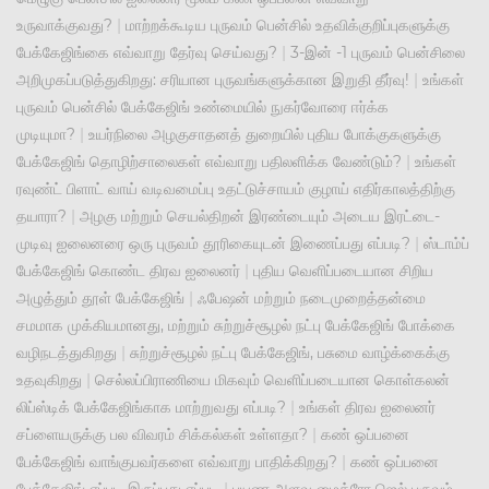
உருவாக்குவது?
|
மாற்றக்கூடிய புருவம் பென்சில் உதவிக்குறிப்புகளுக்கு
பேக்கேஜிங்கை எவ்வாறு தேர்வு செய்வது?
|
3-இன் -1 புருவம் பென்சிலை
அறிமுகப்படுத்துகிறது: சரியான புருவங்களுக்கான இறுதி தீர்வு!
|
உங்கள்
புருவம் பென்சில் பேக்கேஜிங் உண்மையில் நுகர்வோரை ஈர்க்க
முடியுமா?
|
உயர்நிலை அழகுசாதனத் துறையில் புதிய போக்குகளுக்கு
பேக்கேஜிங் தொழிற்சாலைகள் எவ்வாறு பதிலளிக்க வேண்டும்?
|
உங்கள்
ரவுண்ட் பிளாட் வாய் வடிவமைப்பு உதட்டுச்சாயம் குழாய் எதிர்காலத்திற்கு
தயாரா?
|
அழகு மற்றும் செயல்திறன் இரண்டையும் அடைய இரட்டை-
முடிவு ஐலைனரை ஒரு புருவம் தூரிகையுடன் இணைப்பது எப்படி?
|
ஸ்டாம்ப்
பேக்கேஜிங் கொண்ட திரவ ஐலைனர்
|
புதிய வெளிப்படையான சிறிய
அழுத்தும் தூள் பேக்கேஜிங்
|
ஃபேஷன் மற்றும் நடைமுறைத்தன்மை
சமமாக முக்கியமானது, மற்றும் சுற்றுச்சூழல் நட்பு பேக்கேஜிங் போக்கை
வழிநடத்துகிறது
|
சுற்றுச்சூழல் நட்பு பேக்கேஜிங், பசுமை வாழ்க்கைக்கு
உதவுகிறது
|
செல்லப்பிராணியை மிகவும் வெளிப்படையான கொள்கலன்
லிப்ஸ்டிக் பேக்கேஜிங்காக மாற்றுவது எப்படி?
|
உங்கள் திரவ ஐலைனர்
சப்ளையருக்கு பல விவரம் சிக்கல்கள் உள்ளதா?
|
கண் ஒப்பனை
பேக்கேஜிங் வாங்குபவர்களை எவ்வாறு பாதிக்கிறது?
|
கண் ஒப்பனை