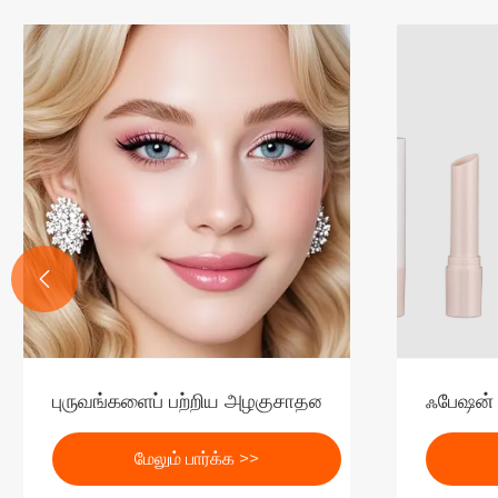

ண்ட புதிய தயாரிப்பு மாதிரிக்காட்சி வகையான லிப்ஸ்டிக் டியூப்
புருவங்களைப் பற்றிய அழகுசாதனப் பொருட்கள் என்ன?
ஃபேஷன் 
மேலும் பார்க்க >>