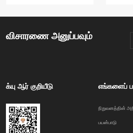
விசாரணை அனுப்பவும்
க்யு ஆர் குறியீடு
எங்களைப் ப
நிறுவனத்தின் அற
பயன்பாடு