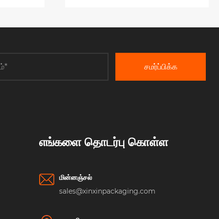
சமர்ப்பிக்க
எங்களை தொடர்பு கொள்ள
மின்னஞ்சல்
sales@xinxinpackaging.com