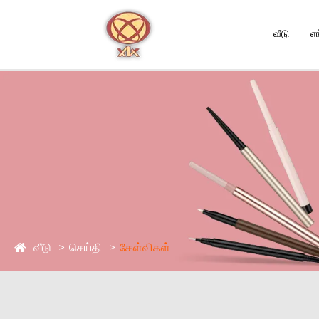
வீடு
எ
வீடு
செய்தி
கேள்விகள்