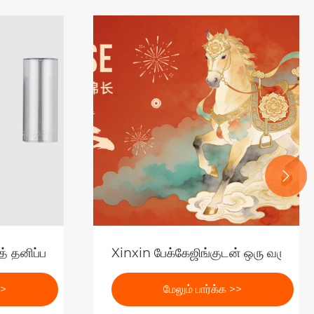

றுச்சூழல் நட்பு பேக்கேஜிங் போக்கை வழிநடத்துகிறது
்கைத் தனிப்பயனாக்குவதற்கான திறன்கள் யாவை?
Xinxin பேக்கேஜிங்குடன் ஒரு வருட கூ
>>
மேலும் பார்க்க >>