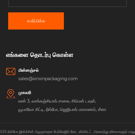
சமர்ப்பிக்க
எங்களை தொடர்பு கொள்ள
மின்னஞ்சல்
sales@xinxinpackaging.com
முகவரி
எண் 3, வாங்சுஞ்சியாங் சாலை, சிமென் டவுன்,
யூயாவோ சிட்டி, நிங்போ, ஜெஜியாங் மாகாணம், சீனா
 2025 நிங்போ ஜின்க்சின் அழகுசாதன பேக்கேஜிங் கோ., லிமிடெட். அனைத்து உரிமைகளும் பாது