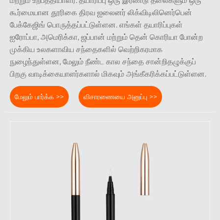
மற்றும் உற்பத்தியாளர். தயாரிப்பு ஒரு இரண்டு தலைகளும் ஒரு
கூர்மையான தூரிகை திரவ ஐலைனர் லிக்விடிலினெர்பென்
பேக்கேஜிங் பொருத்தப்பட்டுள்ளன. எங்கள் தயாரிப்புகள்
ஐரோப்பா, அமெரிக்கா, ஜப்பான் மற்றும் தென் கொரியா போன்ற
முக்கிய உலகளாவிய சந்தைகளில் வெற்றிகரமாக
நுழைந்துள்ளன, மேலும் நீண்ட கால சந்தை சான்றிதழுக்குப்
பிறகு வாடிக்கையாளர்களால் மிகவும் அங்கீகரிக்கப்பட்டுள்ளன.
மேலும் பார்க்க >>
விசாரணையை அனுப்பு >>