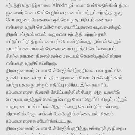
உற்பத்தி தொழிற்சாலை. Xinxin ஒப்பனை பேக்கேஜிங்கின் திரவ
ஐலைனர் பேனா பேக்கேஜிங் வடிவமைப்பு மற்றும் உற்பத்தி முழு
செயல்முறை சேவைகள் ஒவ்வொரு தயாரிப்பும் கண்கவர்
என்பதை உறுதி செய்கின்றன. தயாரிப்புகளை வடிவமைக்கும்
திறன் மட்டுமல்லாமல், வலுவான உற்பத்தி மற்றும் தரக்
கட்டுப்பாட்டு திறன்களையும் கொண்டுள்ளது, நீங்கள் பெறும்
தயாரிப்புகள் உங்கள் தேவைகளைப் பூர்த்தி செய்வதையும்
சிறந்த தரமான நிலைத்தன்மையையும் கொண்டிருக்கின்றன
என்பதை உறுதிசெய்கிறது.
திரவ ஐலைனர் பேனா பேக்கேஜிங்கிற்கு நிலையான தரம் மிக
முக்கியமான விஷயம். திரவ ஐலைனர் பேனா பேக்கேஜிங்கின்
காற்று புகாதது மற்றும் எதிர்ப்பு எதிர்ப்பு இந்த தயாரிப்பு
நம்பகமானதா, தினசரி சேமிப்பகத்தின் போது அது வறண்டு
போகுமா, எடுத்துச் செல்லும்போது பேனா தொப்பி விழும், மற்றும்
சாதாரண பயன்பாட்டில் அது எவ்வாறு செயல்படும் என்பதை
தீர்மானிக்கிறது. எங்கள் பேக்கேஜிங் சந்தையால் மிகவும்
நம்பகமானதாக சரிபார்க்கப்பட்டது.
திரவ ஐலைனர் பேனா பேக்கேஜிங் குறித்து, உங்களுக்கு நிறைய