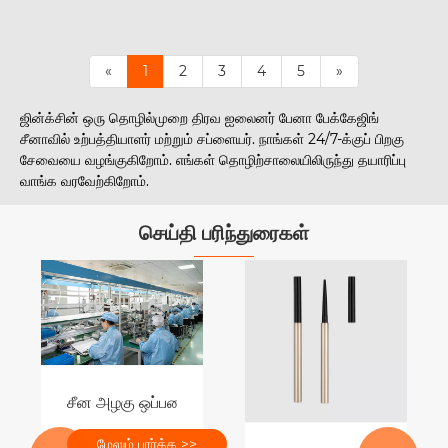
«
1
2
3
4
5
»
ஜின்க்சின் ஒரு தொழில்முறை திரவ ஐலைனர் பேனா பேக்கேஜிங்
சீனாவில் உற்பத்தியாளர் மற்றும் சப்ளையர். நாங்கள் 24/7-க்குப் பிறகு
சேவையை வழங்குகிறோம். எங்கள் தொழிற்சாலையிலிருந்து தயாரிப்பு
வாங்க வரவேற்கிறோம்.
செய்தி பரிந்துரைகள்
சீன அழகு ஒப்பனை உற்பத்தி சட்டசபை வரி செயல்பாடுகள்
மேலும் பார்க்க >>