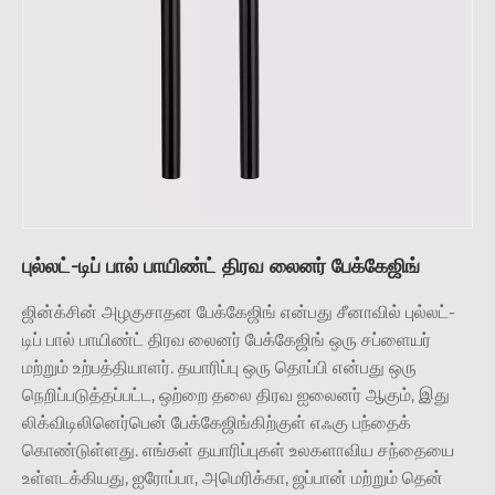
புல்லட்-டிப் பால் பாயிண்ட் திரவ லைனர் பேக்கேஜிங்
ஜின்க்சின் அழகுசாதன பேக்கேஜிங் என்பது சீனாவில் புல்லட்-
டிப் பால் பாயிண்ட் திரவ லைனர் பேக்கேஜிங் ஒரு சப்ளையர்
மற்றும் உற்பத்தியாளர். தயாரிப்பு ஒரு தொப்பி என்பது ஒரு
நெறிப்படுத்தப்பட்ட, ஒற்றை தலை திரவ ஐலைனர் ஆகும், இது
லிக்விடிலினெர்பென் பேக்கேஜிங்கிற்குள் எஃகு பந்தைக்
கொண்டுள்ளது. எங்கள் தயாரிப்புகள் உலகளாவிய சந்தையை
உள்ளடக்கியது, ஐரோப்பா, அமெரிக்கா, ஜப்பான் மற்றும் தென்