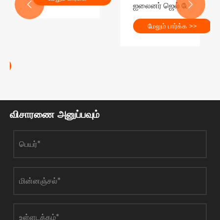


ஐலைனர் ஜெல் பேனா பேக்கே
மேலும் பார்க்க >>
ப்பனை எவ்வாறு உருவாக்குவது?
 சப்ளையருக்கு பல விவரம் சிக்கல்கள் உள்ளதா?
விசாரணை அனுப்பவும்