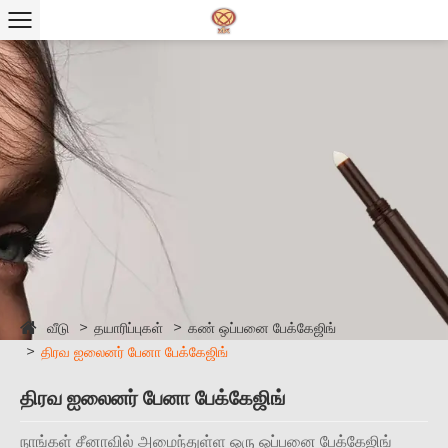
வீடு
தயாரிப்புகள்
கண் ஒப்பனை பேக்கேஜிங்
திரவ ஐலைனர் பேனா பேக்கேஜிங்
திரவ ஐலைனர் பேனா பேக்கேஜிங்
நாங்கள் சீனாவில் அமைந்துள்ள ஒரு ஒப்பனை பேக்கேஜிங்