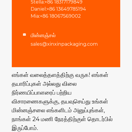
Stella:+86 18317179849
Daniel:+86 13649785194
Mia:+86 18067569002
மின்னஞ்சல்

sales@xinxinpackaging.com
எங்கள் வலைத்தளத்திற்கு வருக! எங்கள்
தயாரிப்புகள் அல்லது விலை
நிர்ணயிப்பாளரைப் பற்றிய
விசாரணைகளுக்கு, தயவுசெய்து உங்கள்
மின்னஞ்சலை எங்களிடம் அனுப்புங்கள்,
நாங்கள் 24 மணி நேரத்திற்குள் தொடர்பில்
இருப்போம்.