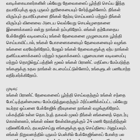
வாடிக்கையாளர்களின் பல்வேறு தேவைகளைப் பூர்த்தி செய்ய இந்த
தயாரிப்புக்கு ஒரு புருவம் தூரிகையையும் சேர்த்துள்ளோம். நீங்கள்
விரும்பும் தயாரிப்புகளை நீங்கள் தேர்வு செய்யலாம் மற்றும் நீங்கள்
விரும்பும் விளைவை அடைய வெவ்வேறு செயல்முறைகளை
இணைக்கலாம் என்று நாங்கள் நம்புகிறோம். எங்கள் தற்போதைய
பேக்கேஜிங் வடிவமைப்பு உங்கள் தேவைகளை முழுமையாக பூர்த்தி
செய்யாவிட்டால், உங்கள் யோசனைகளையும் தேவைகளையும் வழங்க
உங்களை வரவேற்கிறோம், மேலும் உங்கள் தேவைகளுக்கு ஏற்ப நாங்கள்
தனிப்பயனாக்கலாம் மற்றும் உருவாக்கலாம். புதுமையான வடிவமைப்பு
மற்றும் தொழில்நுட்பத்தின் மூலம் உங்கள் பிராண்ட் மதிப்பை மேம்படுத்த
உங்களுக்கு உதவ நாங்கள் கடமைப்பட்டுள்ளோம், உங்களுடன் பணியாற்ற
எதிர்பார்க்கிறோம்.
முடிவு:
உங்கள் பிராண்ட் தேவைகளைப் பூர்த்தி செய்வதற்கும் உங்கள் சந்தை
போட்டித்தன்மையை மேம்படுத்துவதற்கும் அர்ப்பணிக்கப்பட்ட பல்வேறு
உயர்தர ஒப்பனை பேக்கேஜிங் தீர்வுகளை நாங்கள் வழங்குகிறோம்.
பக்கத்தில் உள்ள தொடர்புத் தகவல் மூலம் நீங்கள் எங்களைத் தொடர்பு
கொள்ளலாம், உங்கள் எல்லா கேள்விகளுக்கும் 24 மணி நேரத்திற்குள்
பதிலளிப்போம், தயவுசெய்து எங்களுக்கு ஒரு செய்தியை அனுப்பவும்.
எங்கள் நிறுவனத்தில் புருவம் பென்சில் பேக்கேஜிங்கைப் போன்ற பல