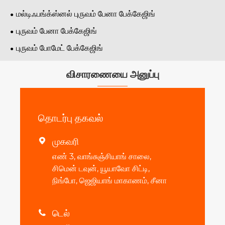
மல்டிஃபங்க்ஸ்னல் புருவம் பேனா பேக்கேஜிங்
புருவம் பேனா பேக்கேஜிங்
புருவம் போமேட் பேக்கேஜிங்
விசாரணையை அனுப்பு
தொடர்பு தகவல்
முகவரி

எண் 3, வாங்சுஞ்சியாங் சாலை,
சிமென் டவுன், யூயாவோ சிட்டி,
நிங்போ, ஜெஜியாங் மாகாணம், சீனா
டெல்
