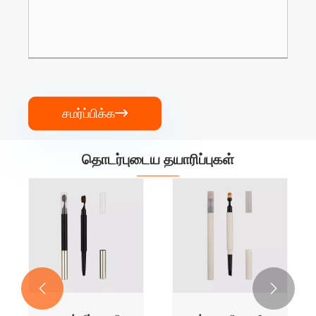
சமர்ப்பிக்க

தொடர்புடைய தயாரிப்புகள்
ுவம் பென்சில்

