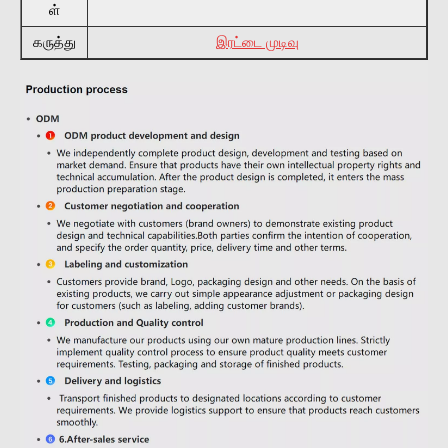
ள்
கருத்து
இரட்டை முடிவு