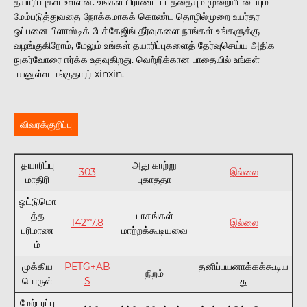
தயாரிப்புகள் உள்ளன. உங்கள் பிராண்ட் படத்தையும் முறையீட்டையும்
மேம்படுத்துவதை நோக்கமாகக் கொண்ட தொழில்முறை உயர்தர
ஒப்பனை பிளாஸ்டிக் பேக்கேஜிங் தீர்வுகளை நாங்கள் உங்களுக்கு
வழங்குகிறோம், மேலும் உங்கள் தயாரிப்புகளைத் தேர்வுசெய்ய அதிக
நுகர்வோரை ஈர்க்க உதவுகிறது. வெற்றிக்கான பாதையில் உங்கள்
பயனுள்ள பங்குதாரர் xinxin.
விவரக்குறிப்பு
தயாரிப்பு
அது காற்று
303
இல்லை
மாதிரி
புகாததா
ஒட்டுமொ
த்த
பாகங்கள்
142*7.8
இல்லை
பரிமாண
மாற்றக்கூடியவை
ம்
முக்கிய
PETG+AB
தனிப்பயனாக்கக்கூடிய
நிறம்
பொருள்
S
து
மேற்பரப்பு