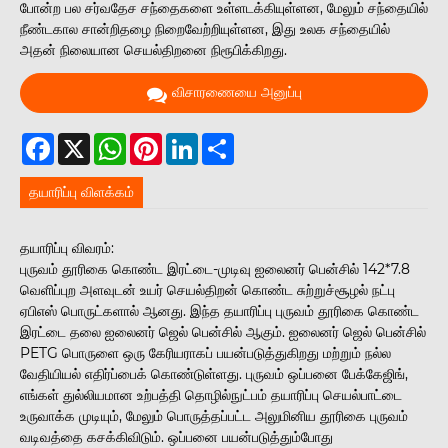
போன்ற பல சர்வதேச சந்தைகளை உள்ளடக்கியுள்ளன, மேலும் சந்தையில்
நீண்டகால சான்றிதழை நிறைவேற்றியுள்ளன, இது உலக சந்தையில்
அதன் நிலையான செயல்திறனை நிரூபிக்கிறது.
விசாரணையை அனுப்பு
Facebook
X
WhatsApp
Pinterest
LinkedIn
Share
தயாரிப்பு விளக்கம்
தயாரிப்பு விவரம்:
புருவம் தூரிகை கொண்ட இரட்டை-முடிவு ஐலைனர் பென்சில் 142*7.8
வெளிப்புற அளவுடன் உயர் செயல்திறன் கொண்ட சுற்றுச்சூழல் நட்பு
ஏபிஎஸ் பொருட்களால் ஆனது. இந்த தயாரிப்பு புருவம் தூரிகை கொண்ட
இரட்டை தலை ஐலைனர் ஜெல் பென்சில் ஆகும். ஐலைனர் ஜெல் பென்சில்
PETG பொருளை ஒரு கேரியராகப் பயன்படுத்துகிறது மற்றும் நல்ல
வேதியியல் எதிர்ப்பைக் கொண்டுள்ளது. புருவம் ஒப்பனை பேக்கேஜிங்,
எங்கள் துல்லியமான உற்பத்தி தொழில்நுட்பம் தயாரிப்பு செயல்பாட்டை
உருவாக்க முடியும், மேலும் பொருத்தப்பட்ட அலுமினிய தூரிகை புருவம்
வடிவத்தை கசக்கிவிடும். ஒப்பனை பயன்படுத்தும்போது