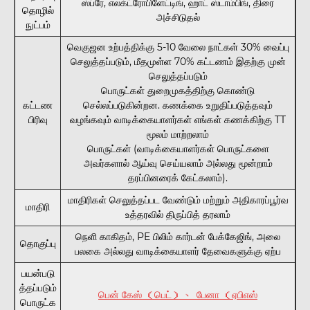
ஸ்ப்ரே, எலக்ட்ரோபிளேட்டிங், ஹாட் ஸ்டாம்பிங், திரை
தொழில்
அச்சிடுதல்
நுட்பம்
வெகுஜன உற்பத்திக்கு 5-10 வேலை நாட்கள் 30% வைப்பு
செலுத்தப்படும், மீதமுள்ள 70% கட்டணம் இதற்கு முன்
செலுத்தப்படும்
பொருட்கள் துறைமுகத்திற்கு கொண்டு
கட்டண
செல்லப்படுகின்றன. கணக்கை உறுதிப்படுத்தவும்
பிரிவு
வழங்கவும் வாடிக்கையாளர்கள் எங்கள் கணக்கிற்கு TT
மூலம் மாற்றலாம்
பொருட்கள் (வாடிக்கையாளர்கள் பொருட்களை
அவர்களால் ஆய்வு செய்யலாம் அல்லது மூன்றாம்
தரப்பினரைக் கேட்கலாம்).
மாதிரிகள் செலுத்தப்பட வேண்டும் மற்றும் அதிகாரப்பூர்வ
மாதிரி
உத்தரவில் திருப்பித் தரலாம்
நெளி காகிதம், PE பிலிம் கார்டன் பேக்கேஜிங், அலை
தொகுப்பு
பலகை அல்லது வாடிக்கையாளர் தேவைகளுக்கு ஏற்ப
பயன்படு
த்தப்படும்
பென் கேஸ் （பெட்） 、 பேனா （ஏபிஎஸ்
பொருட்க