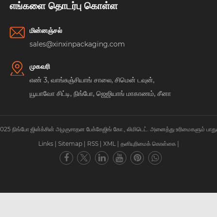
எங்களை தொடர்பு கொள்ள
மின்னஞ்சல்
sales@xinxinpackaging.com
முகவரி
எண் 3, வாங்சுஞ்சியாங் சாலை, சிமென் டவுன்,
யூயாவோ சிட்டி, நிங்போ, ஜெஜியாங் மாகாணம், சீனா
 2025 நிங்போ ஜின்க்சின் அழகுசாதன பேக்கேஜிங் கோ., லிமிடெட். அனைத்து உரிமைகளும் பாது
Links
|
Sitemap
|
RSS
|
XML
|
தனியுரிமைக் கொள்கை
|